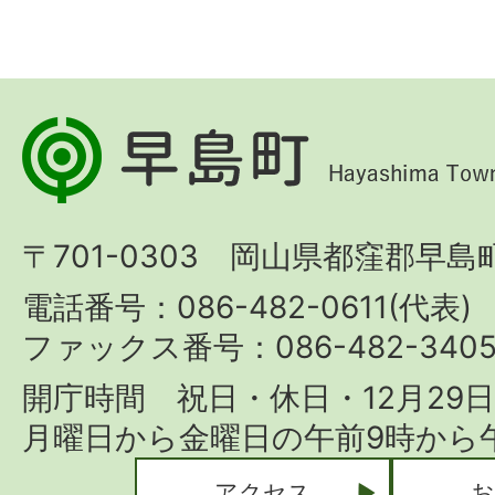
早
島
町
〒701-0303 岡山県都窪郡早島町
Hayashima
Town
電話番号：086-482-0611(代表)
ファックス番号：086-482-340
開庁時間 祝日・休日・12月29
月曜日から金曜日の午前9時から午
アクセス
お