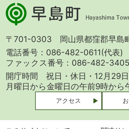
早
島
町
〒701-0303 岡山県都窪郡早島町
Hayashima
Town
電話番号：086-482-0611(代表)
ファックス番号：086-482-340
開庁時間 祝日・休日・12月29
月曜日から金曜日の午前9時から午
アクセス
お