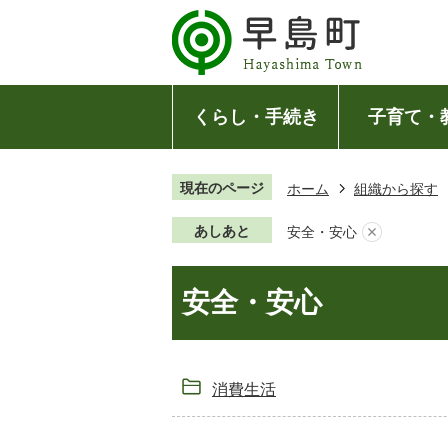
くらし・手続き
子育て・
現在のページ
ホーム
組織から探す
あしあと
安全・安心
安全・安心
消費生活