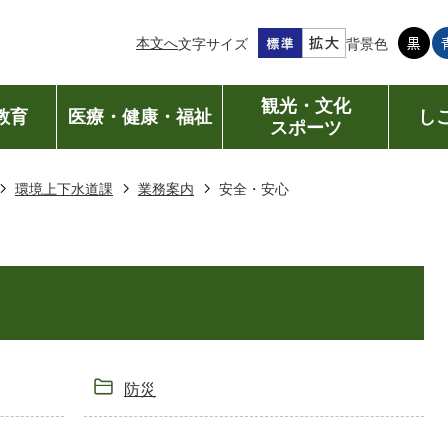
本文へ
文字サイズ
背景色
観光・文化
教育
医療・健康・福祉
し
スポーツ
環境上下水道課
業務案内
安全・安心
防災