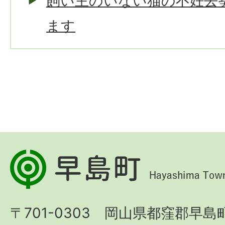
飼い主のいない猫の不妊去
ます
早
島
町
〒701-0303 岡山県都窪郡早島町
Hayashima