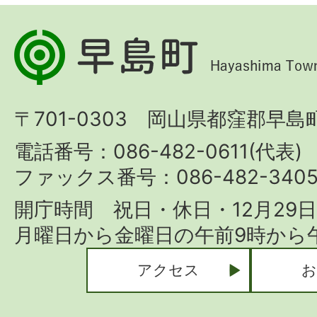
早
島
町
〒701-0303 岡山県都窪郡早島町
Hayashima
Town
電話番号：086-482-0611(代表)
ファックス番号：086-482-340
開庁時間 祝日・休日・12月29
月曜日から金曜日の午前9時から午
アクセス
お