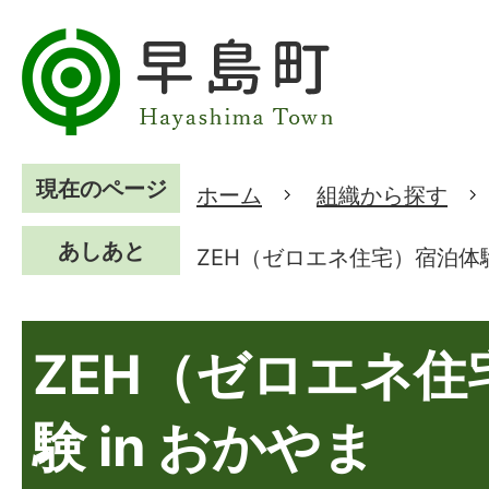
現在のページ
ホーム
組織から探す
あしあと
ZEH（ゼロエネ住宅）宿泊体験
ZEH（ゼロエネ住
験 in おかやま