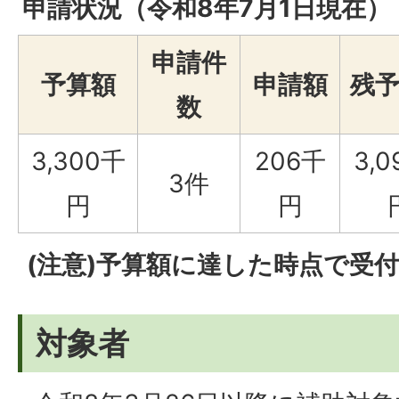
申請状況（令和8年7月1日現在）
申請件
予算額
申請額
残
数
3,300千
206千
3,
3件
円
円
(注意)予算額に達した時点で受
対象者