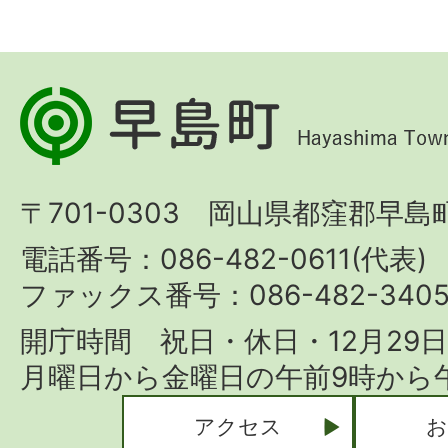
早
島
町
〒701-0303 岡山県都窪郡早島町
Hayashima
Town
電話番号：086-482-0611(代表)
ファックス番号：086-482-340
開庁時間 祝日・休日・12月29
月曜日から金曜日の午前9時から午
アクセス
お