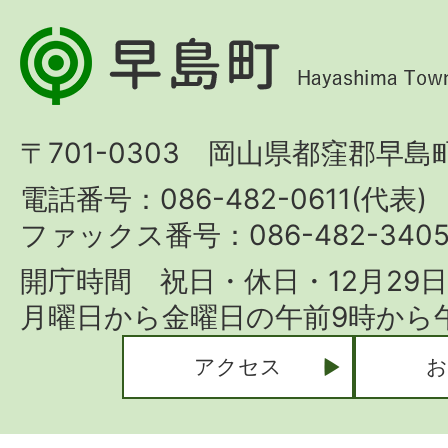
早
島
町
〒701-0303 岡山県都窪郡早島町
Hayashima
Town
電話番号：086-482-0611(代表)
ファックス番号：086-482-340
開庁時間 祝日・休日・12月29
月曜日から金曜日の午前9時から午
アクセス
お