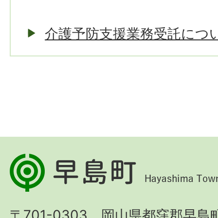
介護予防支援業務受託につ
早
島
町
〒701-0303 岡山県都窪郡早島町
Hayashima