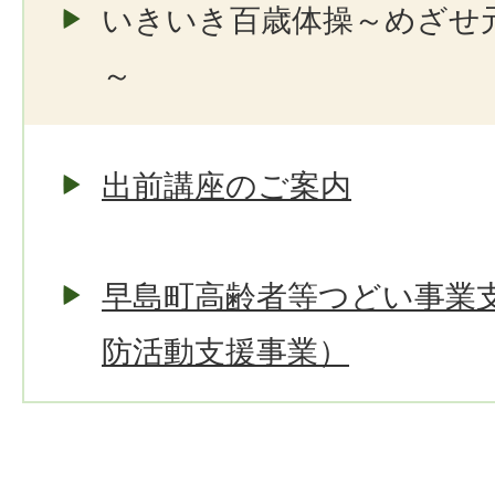
いきいき百歳体操～めざせ
～
出前講座のご案内
早島町高齢者等つどい事業
防活動支援事業）