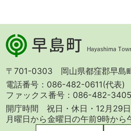
早
島
町
〒701-0303 岡山県都窪郡早島町
Hayashima
Town
電話番号：086-482-0611(代表)
ファックス番号：086-482-340
開庁時間 祝日・休日・12月29
月曜日から金曜日の午前9時から午