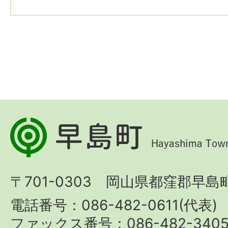
早
島
町
〒701-0303 岡山県都窪郡早島町
Hayashima
Town
電話番号：086-482-0611(代表)
ファックス番号：086-482-340