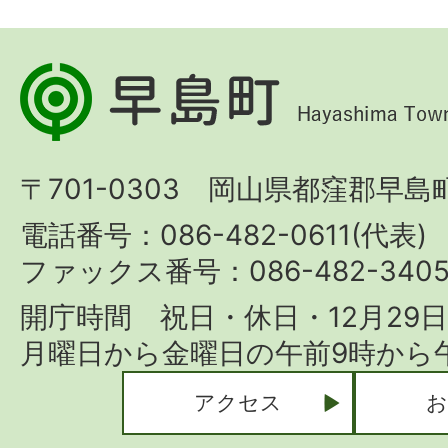
早
島
町
〒701-0303 岡山県都窪郡早島町
Hayashima
Town
電話番号：086-482-0611(代表)
ファックス番号：086-482-340
開庁時間 祝日・休日・12月29
月曜日から金曜日の午前9時から午
アクセス
お