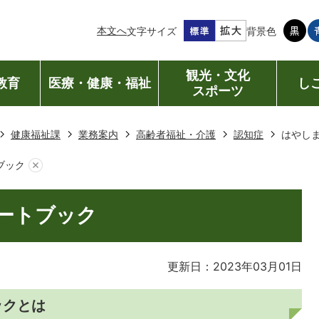
本文へ
文字サイズ
背景色
観光・文化
教育
医療・健康・福祉
し
スポーツ
健康福祉課
業務案内
高齢者福祉・介護
認知症
はやし
ブック
ートブック
更新日：2023年03月01日
ックとは