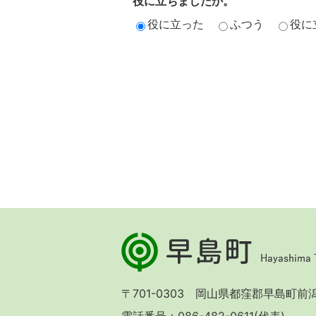
役に立ちましたか。
役に立った
ふつう
役に
早
島
町
Hayashima
〒701-0303 岡山県都窪郡早島町前潟 
Town