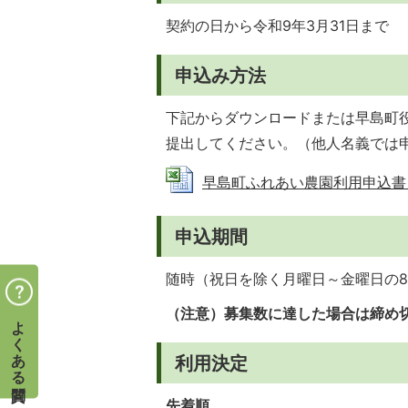
契約の日から令和9年3月31日まで
申込み方法
下記からダウンロードまたは早島町
提出してください。（他人名義では
早島町ふれあい農園利用申込書 (Ex
申込期間
随時（祝日を除く月曜日～金曜日の8時
（注意）募集数に達した場合は締め
よくある質問
利用決定
先着順