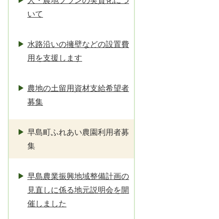
人・農地プランの実質化につ
いて
水路沿いの擁壁などの設置費
用を支援します
農地の土留用資材支給希望者
募集
早島町ふれあい農園利用者募
集
早島農業振興地域整備計画の
見直しに係る地元説明会を開
催しました