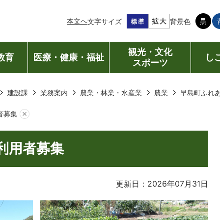
本文へ
文字サイズ
背景色
観光・文化
教育
医療・健康・福祉
し
スポーツ
建設課
業務案内
農業・林業・水産業
農業
早島町ふれ
者募集
利用者募集
更新日：2026年07月31日