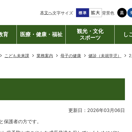
本文へ
文字サイズ
背景色
観光・文化
教育
医療・健康・福祉
し
スポーツ
こども未来課
業務案内
母子の健康
健診（未就学児）
更新日：2026年03月06日
んと保護者の方です。