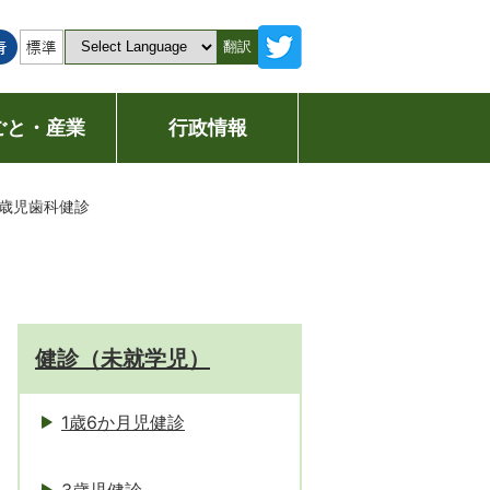
翻訳
ごと・産業
行政情報
2歳児歯科健診
健診（未就学児）
1歳6か月児健診