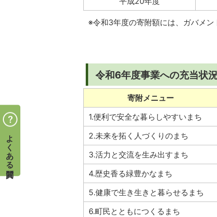
平成20年度
※令和3年度の寄附額には、ガバメ
令和6年度事業への充当状
寄附メニュー
1.便利で安全な暮らしやすいまち
よくある質問
2.未来を拓く人づくりのまち
3.活力と交流を生み出すまち
4.歴史香る緑豊かなまち
5.健康で生き生きと暮らせるまち
6.町民とともにつくるまち