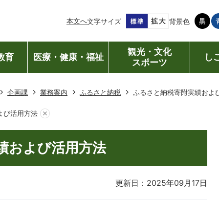
本文へ
文字サイズ
背景色
観光・文化
教育
医療・健康・福祉
し
スポーツ
企画課
業務案内
ふるさと納税
ふるさと納税寄附実績およ
よび活用方法
績および活用方法
更新日：2025年09月17日