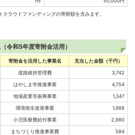
1件
50,000円
ントクラウドファンディングの寄附額を含みます。
況（令和5年度寄附金活用）
寄附金を活用した事業名
充当した金額（千円）
道路維持管理費
3,742
はやしま学推進事業
4,754
地場産業等振興事業
1,347
環境衛生改善事業
1,988
小児医療費給付事業
2,980
まちづくり推進事業費
584