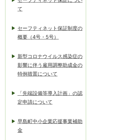
セーフティネット保証につい
て
セーフティネット保証制度の
概要（4号・5号）
新型コロナウイルス感染症の
影響に伴う雇用調整助成金の
特例措置について
「先端設備等導入計画」の認
定申請について
早島町中小企業応援事業補助
金