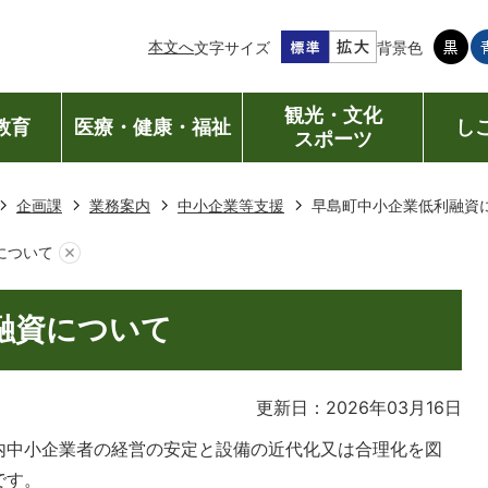
本文へ
文字サイズ
背景色
観光・文化
教育
医療・健康・福祉
し
スポーツ
企画課
業務案内
中小企業等支援
早島町中小企業低利融資
について
融資について
更新日：2026年03月16日
内中小企業者の経営の安定と設備の近代化又は合理化を図
です。