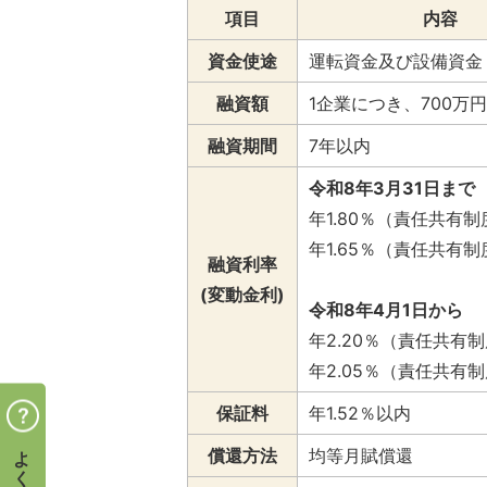
項目
内容
資金使途
運転資金及び設備資金
融資額
1企業につき、700万
融資期間
7年以内
令和8年3月31日まで
年1.80％（責任共有
​年1.65％（責任共有
融資利率
(変動金利)
令和8年4月1日から
年2.20％（責任共有
​年2.05％（責任共有
保証料
年1.52％以内
よくある質問
償還方法
均等月賦償還