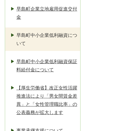
早島町企業立地雇用促進交付
金
早島町中小企業低利融資につ
いて
早島町中小企業低利融資保証
料給付金について
【厚生労働省】改正女性活躍
推進法により「男女間賃金差
異」と「女性管理職比率」の
公表義務が拡大します
事業承継支援について