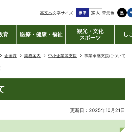
本文へ
文字サイズ
背景色
観光・文化
教育
医療・健康・福祉
し
スポーツ
企画課
業務案内
中小企業等支援
事業承継支援について
て
更新日：2025年10月21日