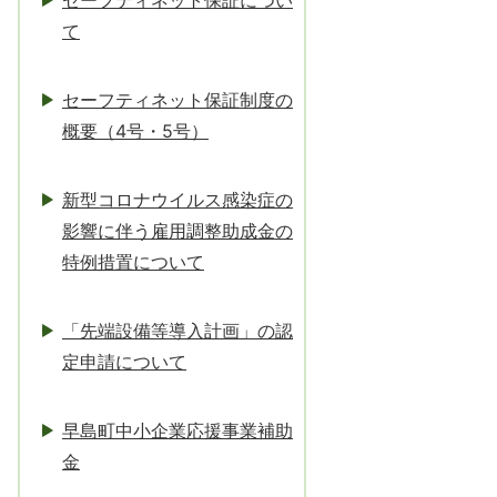
セーフティネット保証につい
て
セーフティネット保証制度の
概要（4号・5号）
新型コロナウイルス感染症の
影響に伴う雇用調整助成金の
特例措置について
「先端設備等導入計画」の認
定申請について
早島町中小企業応援事業補助
金