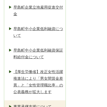
早島町企業立地雇用促進交付
金
早島町中小企業低利融資につ
いて
早島町中小企業低利融資保証
料給付金について
【厚生労働省】改正女性活躍
推進法により「男女間賃金差
異」と「女性管理職比率」の
公表義務が拡大します
事業承継支援について