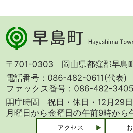
早
島
町
〒701-0303 岡山県都窪郡早島町
Hayashima
Town
電話番号：086-482-0611(代表)
ファックス番号：086-482-340
開庁時間 祝日・休日・12月29
月曜日から金曜日の午前9時から午
アクセス
お