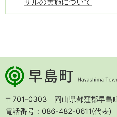
ザルの実施について
早
島
町
〒701-0303 岡山県都窪郡早島町
Hayashima
Town
電話番号：086-482-0611(代表)