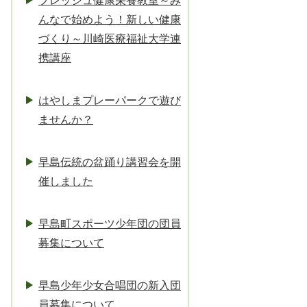
フレッシュ健康栄養教室～み
んなで始めよう！新しい健康
づくり～川崎医療福祉大学連
携講座
はやしまプレーパークで遊び
ませんか？
早島伝統の盆踊り講習会を開
催しました
早島町スポーツ少年団の団員
募集について
早島少年少女合唱団の新入団
員募集について