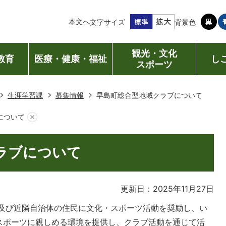
本文へ
文字サイズ
背景色
観光・文化
教育
医療・健康・福祉
し
スポーツ
生涯学習課
募集情報
早島町総合型地域クラブについて
について
ラブについて
更新日：2025年11月27日
及び近隣自治体の住民に文化・スポーツ活動を奨励し、い
スポーツに親しめる環境を提供し、クラブ活動を通じて活