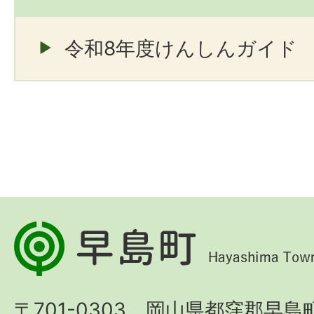
令和8年度けんしんガイド
早
島
町
〒701-0303 岡山県都窪郡早島町
Hayashima