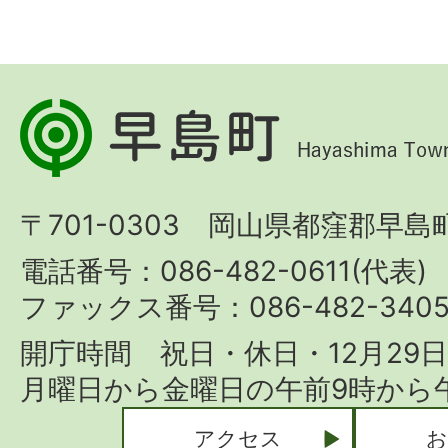
早
島
町
〒701-0303 岡山県都窪郡早島町
Hayashima
Town
電話番号：086-482-0611(代表)
ファックス番号：086-482-340
開庁時間 祝日・休日・12月29
月曜日から金曜日の午前9時から午
アクセス
お