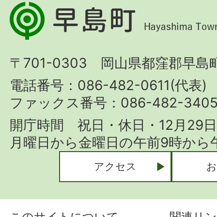
早
島
町
〒701-0303 岡山県都窪郡早島町
Hayashima
Town
電話番号：086-482-0611(代表)
ファックス番号：086-482-340
開庁時間 祝日・休日・12月29
月曜日から金曜日の午前9時から午
アクセス
お
このサイトについて
関連リン