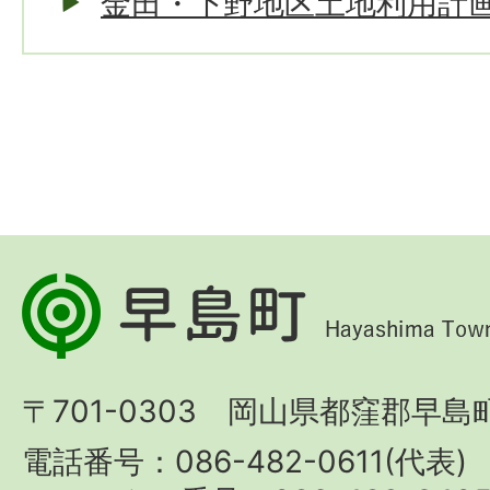
金田・下野地区土地利用計
早
島
町
〒701-0303 岡山県都窪郡早島町
Hayashima
Town
電話番号：086-482-0611(代表)