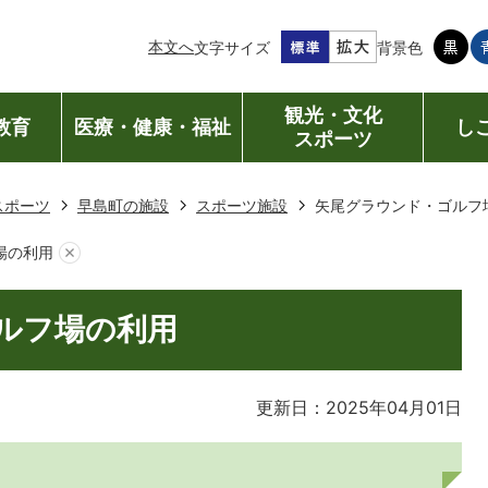
本文へ
文字サイズ
背景色
観光・文化
教育
医療・健康・福祉
し
スポーツ
スポーツ
早島町の施設
スポーツ施設
矢尾グラウンド・ゴルフ
場の利用
ルフ場の利用
更新日：2025年04月01日