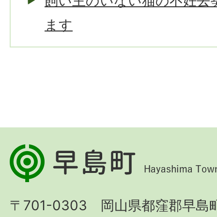
飼い主のいない猫の不妊去
ます
早
島
町
〒701-0303 岡山県都窪郡早島町
Hayashima