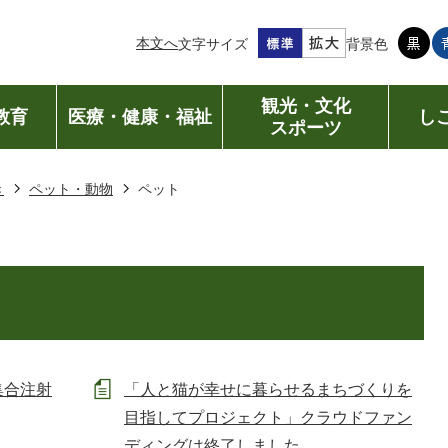
本文へ
文字サイズ
背景色
観光・文化
教育
医療・健康・福祉
し
スポーツ
き
ペット・動物
ペット
集合注射
「人と猫が幸せに暮らせるまちづくりを
目指してプロジェクト」クラウドファン
ディングは終了しました