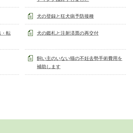
犬の登録と狂犬病予防接種
出・転
犬の鑑札と注射済票の再交付
飼い主のいない猫の不妊去勢手術費用を
補助します