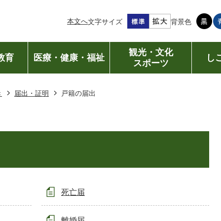
本文へ
文字サイズ
背景色
観光・文化
教育
医療・健康・福祉
し
スポーツ
き
届出・証明
戸籍の届出
死亡届
離婚届