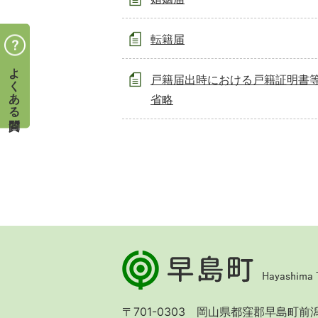
転籍届
よくある質問
戸籍届出時における戸籍証明書
省略
早
島
町
Hayashima
〒701-0303 岡山県都窪郡早島町前潟 