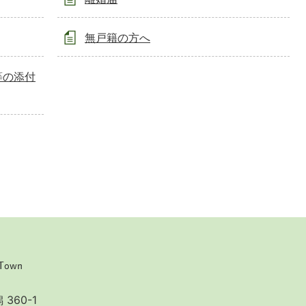
無戸籍の方へ
等の添付
360-1