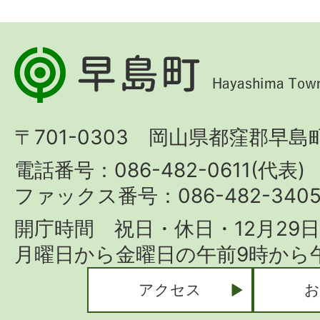
早
島
町
〒701-0303 岡山県都窪郡早島町
Hayashima
Town
電話番号：086-482-0611(代表)
ファックス番号：086-482-340
開庁時間 祝日・休日・12月29
月曜日から金曜日の午前9時から午
アクセス
お