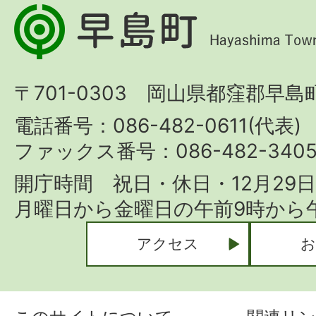
早
島
町
〒701-0303 岡山県都窪郡早島町
Hayashima
Town
電話番号：086-482-0611(代表)
ファックス番号：086-482-340
開庁時間 祝日・休日・12月29
月曜日から金曜日の午前9時から午
アクセス
お