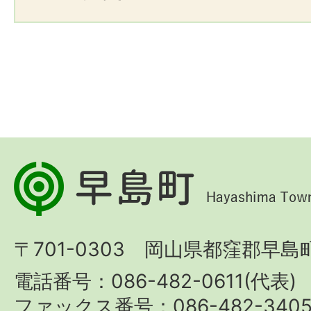
早
島
町
〒701-0303 岡山県都窪郡早島町
Hayashima
Town
電話番号：086-482-0611(代表)
ファックス番号：086-482-340