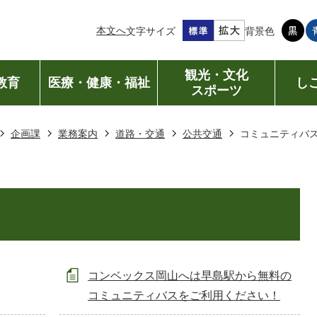
本文へ
文字サイズ
背景色
観光・文化
教育
医療・健康・福祉
し
スポーツ
企画課
業務案内
道路・交通
公共交通
コミュニティバ
コンベックス岡山へは早島駅から無料の
コミュニティバスをご利用ください！