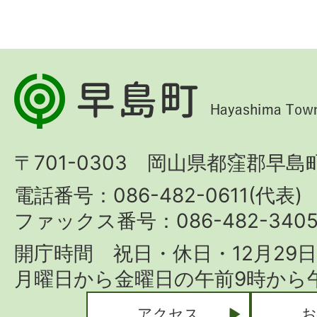
早
島
町
〒701-0303 岡山県都窪郡早島町
Hayashima
Town
電話番号：086-482-0611(代表)
ファックス番号：086-482-340
開庁時間 祝日・休日・12月29
月曜日から金曜日の午前9時から午
アクセス
お