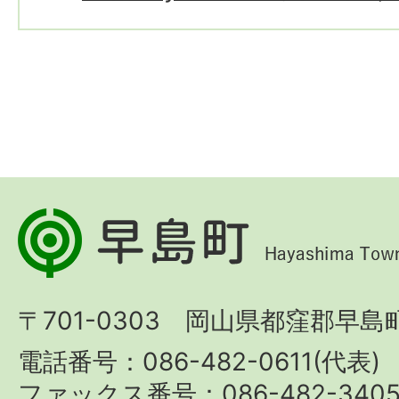
早
島
町
〒701-0303 岡山県都窪郡早島町
Hayashima
Town
電話番号：086-482-0611(代表)
ファックス番号：086-482-340