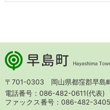
早
島
町
〒701-0303 岡山県都窪郡早島町
Hayashima
Town
電話番号：086-482-0611(代表)
ファックス番号：086-482-340