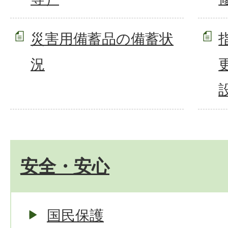
災害用備蓄品の備蓄状
況
安全・安心
国民保護