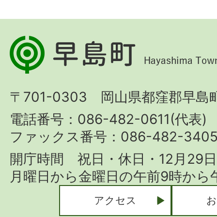
早
島
町
〒701-0303 岡山県都窪郡早島町
Hayashima
Town
電話番号：086-482-0611(代表)
ファックス番号：086-482-340
開庁時間 祝日・休日・12月29
月曜日から金曜日の午前9時から午
アクセス
お