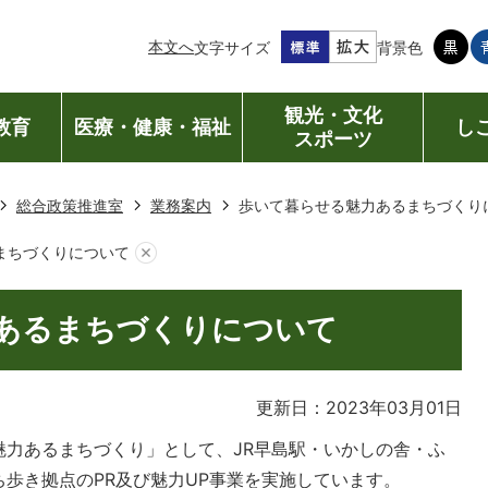
本文へ
文字サイズ
背景色
観光・文化
教育
医療・健康・福祉
し
スポーツ
総合政策推進室
業務案内
歩いて暮らせる魅力あるまちづくり
まちづくりについて
あるまちづくりについて
更新日：2023年03月01日
魅力あるまちづくり」として、JR早島駅・いかしの舎・ふ
歩き拠点のPR及び魅力UP事業を実施しています。