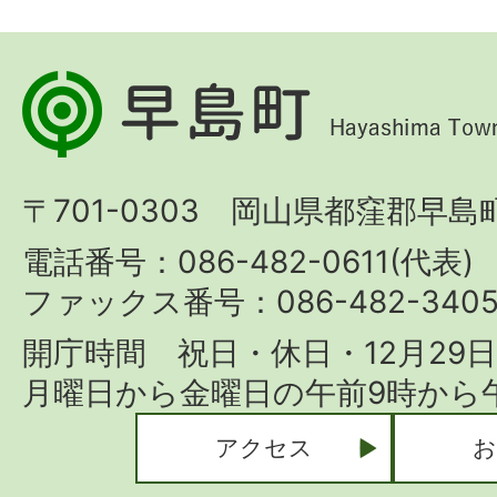
早
島
町
〒701-0303 岡山県都窪郡早島町
Hayashima
Town
電話番号：086-482-0611(代表)
ファックス番号：086-482-340
開庁時間 祝日・休日・12月29
月曜日から金曜日の午前9時から午
アクセス
お