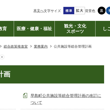
本文へ
文字サイズ
背景色
観光・文化
教育
医療・健康・福祉
し
スポーツ
総合政策推進室
業務案内
公共施設等総合管理計画
計画
早島町公共施設等総合管理計画の改訂に
ついて