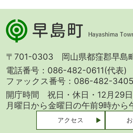
早
島
町
〒701-0303 岡山県都窪郡早島町
Hayashima
Town
電話番号：086-482-0611(代表)
ファックス番号：086-482-340
開庁時間 祝日・休日・12月29
月曜日から金曜日の午前9時から午
アクセス
お