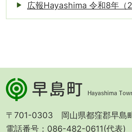
広報Hayashima 令和8年（
早
島
町
〒701-0303 岡山県都窪郡早島町
Hayashima
Town
電話番号：086-482-0611(代表)