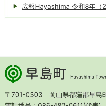
広報Hayashima 令和8年（
早
島
町
〒701-0303 岡山県都窪郡早島町
Hayashima
Town
電話番号：086-482-0611(代表)