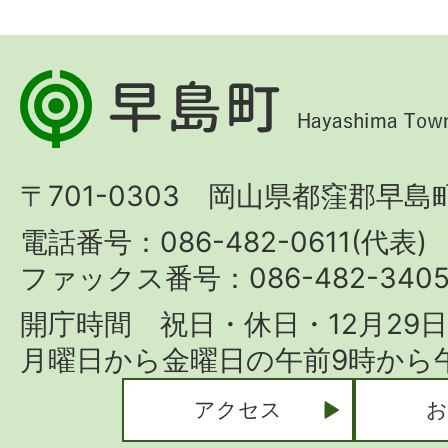
早
島
町
〒701-0303 岡山県都窪郡早島町
Hayashima
Town
電話番号：086-482-0611(代表)
ファックス番号：086-482-340
開庁時間 祝日・休日・12月29
月曜日から金曜日の午前9時から午
アクセス
お